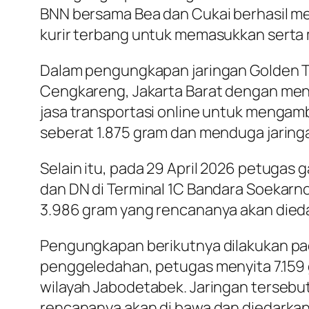
BNN bersama Bea dan Cukai berhasil me
kurir terbang untuk memasukkan serta m
Dalam pengungkapan jaringan Golden Tr
Cengkareng, Jakarta Barat dengan meng
jasa transportasi online untuk mengambi
seberat 1.875 gram dan menduga jaringan
Selain itu, pada 29 April 2026 petugas
dan DN di Terminal 1C Bandara Soekar
3.986 gram yang rencananya akan dieda
Pengungkapan berikutnya dilakukan pada 
penggeledahan, petugas menyita 7.159 
wilayah Jabodetabek. Jaringan tersebut
rencananya akan di bawa dan diedarkan 