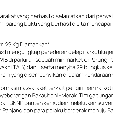
arakat yang berhasil diselamatkan dari peny
i barang bukti yang berhasil disita mencapai R
r, 29 Kg Diamankan*
sil mengungkap peredaran gelap narkotika je
WIB di parkiran sebuah minimarket di Parung P
ni TA, Y, dan I, serta menyita 29 bungkus ke
ogram yang disembunyikan di dalam kendaraan
formasi masyarakat terkait pengiriman narkot
yeberangan Bakauheni–Merak. Tim gabungan yang
, dan BNNP Banten kemudian melakukan surveil
ng Panjang dan para pelaku bergerak menuju 