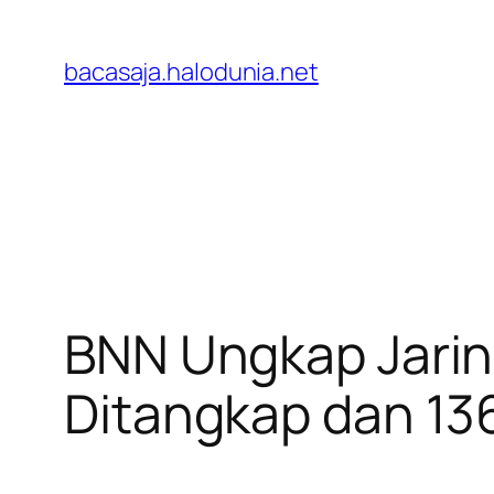
Lewati
ke
bacasaja.halodunia.net
konten
BNN Ungkap Jarin
Ditangkap dan 136