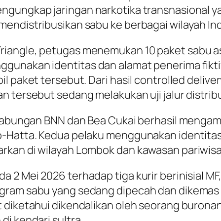
ngungkap jaringan narkotika transnasional y
endistribusikan sabu ke berbagai wilayah In
iangle, petugas menemukan 10 paket sabu asa
gunakan identitas dan alamat penerima fikti
l paket tersebut. Dari hasil controlled delive
 tersebut sedang melakukan uji jalur distribu
 gabungan BNN dan Bea Cukai berhasil mengama
no-Hatta. Kedua pelaku menggunakan identit
rkan di wilayah Lombok dan kawasan pariwisa
2 Mei 2026 terhadap tiga kurir berinisial MF, 
gram sabu yang sedang dipecah dan dikemas u
 diketahui dikendalikan oleh seorang buronan 
di kendari sultra