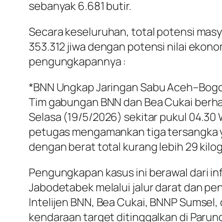
sebanyak 6.681 butir.
Secara keseluruhan, total potensi masy
353.312 jiwa dengan potensi nilai ekonom
pengungkapannya :
*BNN Ungkap Jaringan Sabu Aceh–Bogo
Tim gabungan BNN dan Bea Cukai berha
Selasa (19/5/2026) sekitar pukul 04.30 
petugas mengamankan tiga tersangka yak
dengan berat total kurang lebih 29 kil
Pengungkapan kasus ini berawal dari in
Jabodetabek melalui jalur darat dan pen
Intelijen BNN, Bea Cukai, BNNP Sumsel
kendaraan target ditinggalkan di Paru