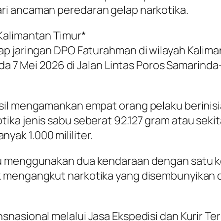
ri ancaman peredaran gelap narkotika.
Kalimantan Timur*
p jaringan DPO Faturahman di wilayah Kaliman
ada 7 Mei 2026 di Jalan Lintas Poros Samarind
il mengamankan empat orang pelaku berinisial 
a jenis sabu seberat 92.127 gram atau sekitar
ak 1.000 mililiter.
ku menggunakan dua kendaraan dengan satu k
 mengangkut narkotika yang disembunyikan di
nasional melalui Jasa Ekspedisi dan Kurir Te