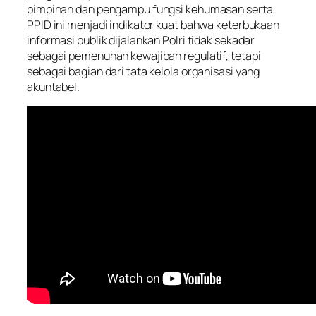
pimpinan dan pengampu fungsi kehumasan serta
PPID ini menjadi indikator kuat bahwa keterbukaan
informasi publik dijalankan Polri tidak sekadar
sebagai pemenuhan kewajiban regulatif, tetapi
sebagai bagian dari tata kelola organisasi yang
akuntabel.