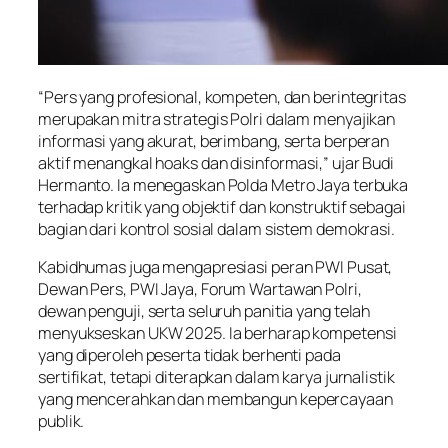
“Pers yang profesional, kompeten, dan berintegritas
merupakan mitra strategis Polri dalam menyajikan
informasi yang akurat, berimbang, serta berperan
aktif menangkal hoaks dan disinformasi,” ujar Budi
Hermanto. Ia menegaskan Polda Metro Jaya terbuka
terhadap kritik yang objektif dan konstruktif sebagai
bagian dari kontrol sosial dalam sistem demokrasi.
Kabidhumas juga mengapresiasi peran PWI Pusat,
Dewan Pers, PWI Jaya, Forum Wartawan Polri,
dewan penguji, serta seluruh panitia yang telah
menyukseskan UKW 2025. Ia berharap kompetensi
yang diperoleh peserta tidak berhenti pada
sertifikat, tetapi diterapkan dalam karya jurnalistik
yang mencerahkan dan membangun kepercayaan
publik.