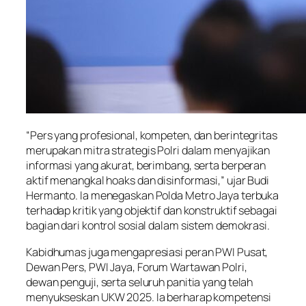
“Pers yang profesional, kompeten, dan berintegritas
merupakan mitra strategis Polri dalam menyajikan
informasi yang akurat, berimbang, serta berperan
aktif menangkal hoaks dan disinformasi,” ujar Budi
Hermanto. Ia menegaskan Polda Metro Jaya terbuka
terhadap kritik yang objektif dan konstruktif sebagai
bagian dari kontrol sosial dalam sistem demokrasi.
Kabidhumas juga mengapresiasi peran PWI Pusat,
Dewan Pers, PWI Jaya, Forum Wartawan Polri,
dewan penguji, serta seluruh panitia yang telah
menyukseskan UKW 2025. Ia berharap kompetensi