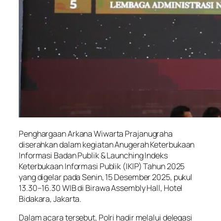
Penghargaan Arkana Wiwarta Prajanugraha
diserahkan dalam kegiatan Anugerah Keterbukaan
Informasi Badan Publik & Launching Indeks
Keterbukaan Informasi Publik (IKIP) Tahun 2025
yang digelar pada Senin, 15 Desember 2025, pukul
13.30–16.30 WIB di Birawa Assembly Hall, Hotel
Bidakara, Jakarta.
Dalam acara tersebut, Polri hadir melalui delegasi