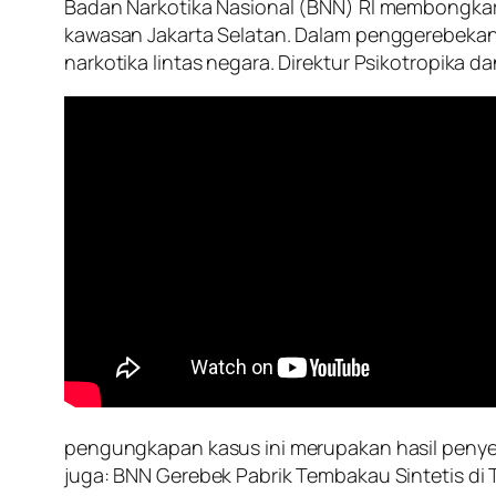
Badan Narkotika Nasional (BNN) RI membongkar
kawasan Jakarta Selatan. Dalam penggerebekan 
narkotika lintas negara. Direktur Psikotropika
pengungkapan kasus ini merupakan hasil penyeli
juga: BNN Gerebek Pabrik Tembakau Sintetis di