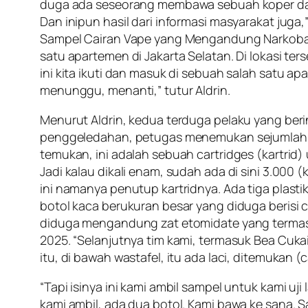
duga ada seseorang membawa sebuah koper dan ra
Dan inipun hasil dari informasi masyarakat jug
Sampel Cairan Vape yang Mengandung Narkoba A
satu apartemen di Jakarta Selatan. Di lokasi t
ini kita ikuti dan masuk di sebuah salah satu 
menunggu, menanti,” tutur Aldrin.
Menurut Aldrin, kedua terduga pelaku yang berini
penggeledahan, petugas menemukan sejumlah bar
temukan, ini adalah sebuah cartridges (kartrid
Jadi kalau dikali enam, sudah ada di sini 3.000 
ini namanya penutup kartridnya. Ada tiga plastik.
botol kaca berukuran besar yang diduga berisi c
diduga mengandung zat etomidate yang termasu
2025. “Selanjutnya tim kami, termasuk Bea Cuka
itu, di bawah wastafel, itu ada laci, ditemukan (ca
“Tapi isinya ini kami ambil sampel untuk kami uji
kami ambil, ada dua botol. Kami bawa ke sana.