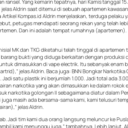
nsel. Yang kemarin tepatnya, hari Kamis tanggal 15 Ja
a,” jelas Aldrin saat ditemui di sebuah apartemen kawa
rtikel Kompas.id Aldrin menjelaskan, terduga pelaku 
ersebut, petugas mendapati seorang rekan yang telah l
apartemen. Dan ini adalah tempat rumahnya (apartemen)
sial MK dan TKG diketahui telah tinggal di apartemen te
ang bukti yang diduga berkaitan dengan produksi dan p
) untuk dimasukkan di vape electrik. Itu sebanyak enam
(kartrid),” jelas Aldrin. Baca juga: BNN Bongkar Narkoti
 Jadi satu plastik ini berjumlah 1.000. Jadi total ada 3.0
airan narkotika yang akan dimasukkan ke dalam rokok el
k narkotika golongan II sebagaimana diatur dalam Pe
i juga masih ada bersama-sama kami, kami telusuri temp
iran),” jelas Aldrin.
 lab. Jadi tim kami dua orang langsung meluncur ke Puslab
 Sambil kami menunggu juga,” tambahnya. Lebih lanjut