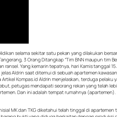
dikan selama sekitar satu pekan yang dilakukan bersa
 Tangerang, 3 Orang Ditangkap “Tim BNN maupun tim Be
nsel. Yang kemarin tepatnya, hari Kamis tanggal 15 Ja
a,” jelas Aldrin saat ditemui di sebuah apartemen kawa
rtikel Kompas.id Aldrin menjelaskan, terduga pelaku 
ersebut, petugas mendapati seorang rekan yang telah l
apartemen. Dan ini adalah tempat rumahnya (apartemen)
sial MK dan TKG diketahui telah tinggal di apartemen te
ang bukti yang diduga berkaitan dengan produksi dan p