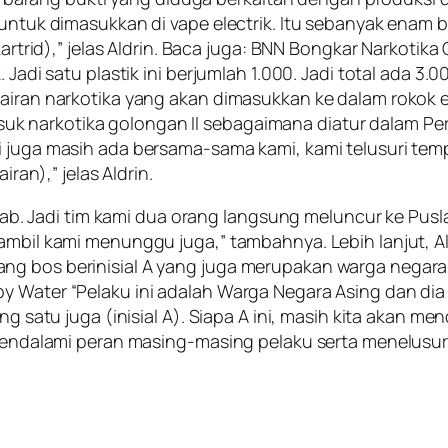
) untuk dimasukkan di vape electrik. Itu sebanyak enam
(kartrid),” jelas Aldrin. Baca juga: BNN Bongkar Narkoti
 Jadi satu plastik ini berjumlah 1.000. Jadi total ada 3.0
airan narkotika yang akan dimasukkan ke dalam rokok el
k narkotika golongan II sebagaimana diatur dalam Pe
i juga masih ada bersama-sama kami, kami telusuri temp
iran),” jelas Aldrin.
 lab. Jadi tim kami dua orang langsung meluncur ke Puslab
 Sambil kami menunggu juga,” tambahnya. Lebih lanjut
ng bos berinisial A yang juga merupakan warga negara
 Water “Pelaku ini adalah Warga Negara Asing dan dia m
ng satu juga (inisial A). Siapa A ini, masih kita akan m
h mendalami peran masing-masing pelaku serta menelusur