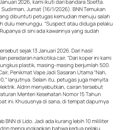
nuari 2026, kami ikuti dari bandara Soetta.
san Sudirman, Jumat (16/1/2026). BNN Temukan
yang dibuntuti petugas kemudian menuju salah
ebih dulu menunggu. “Suspect atau diduga pelaku
. Rupanya di sini ada kawannya yang sudah
rsebut sejak 13 Januari 2026. Dari hasil
eredaran narkotika cair. “Dari koper ini kami
 bungkus plastik, masing-masing berjumlah 500.
ka Cair, Penikmat Vape Jadi Sasaran Utama “Nah,
00,” lanjutnya. Selain itu, petugas juga menyita
ektrik. Aldrin menyebutkan, cairan tersebut
raturan Menteri Kesehatan Nomor 15 Tahun
at ini. Khususnya di sana, di tempat dapurnya
 BNN di Lido. Jadi ada kurang lebih 10 mililiter
, Aldrin mengungkapkan bahwa kedua pelaku