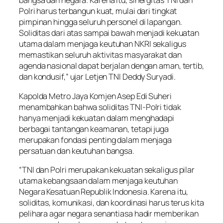
bangsa dan negara. Karena itu, sinergitas TNI dan
Polri harus terbangun kuat, mulai dari tingkat
pimpinan hingga seluruh personel di lapangan.
Soliditas dari atas sampai bawah menjadi kekuatan
utama dalam menjaga keutuhan NKRI sekaligus
memastikan seluruh aktivitas masyarakat dan
agenda nasional dapat berjalan dengan aman, tertib,
dan kondusif,” ujar Letjen TNI Deddy Suryadi.
Kapolda Metro Jaya Komjen Asep Edi Suheri
menambahkan bahwa soliditas TNI-Polri tidak
hanya menjadi kekuatan dalam menghadapi
berbagai tantangan keamanan, tetapi juga
merupakan fondasi penting dalam menjaga
persatuan dan keutuhan bangsa.
“TNI dan Polri merupakan kekuatan sekaligus pilar
utama kebangsaan dalam menjaga keutuhan
Negara Kesatuan Republik Indonesia. Karena itu,
soliditas, komunikasi, dan koordinasi harus terus kita
pelihara agar negara senantiasa hadir memberikan