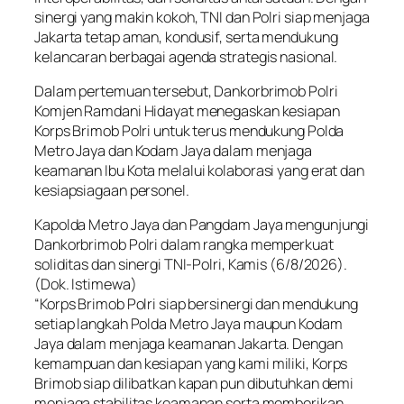
sinergi yang makin kokoh, TNI dan Polri siap menjaga
Jakarta tetap aman, kondusif, serta mendukung
kelancaran berbagai agenda strategis nasional.
Dalam pertemuan tersebut, Dankorbrimob Polri
Komjen Ramdani Hidayat menegaskan kesiapan
Korps Brimob Polri untuk terus mendukung Polda
Metro Jaya dan Kodam Jaya dalam menjaga
keamanan Ibu Kota melalui kolaborasi yang erat dan
kesiapsiagaan personel.
Kapolda Metro Jaya dan Pangdam Jaya mengunjungi
Dankorbrimob Polri dalam rangka memperkuat
soliditas dan sinergi TNI-Polri, Kamis (6/8/2026).
(Dok. Istimewa)
“Korps Brimob Polri siap bersinergi dan mendukung
setiap langkah Polda Metro Jaya maupun Kodam
Jaya dalam menjaga keamanan Jakarta. Dengan
kemampuan dan kesiapan yang kami miliki, Korps
Brimob siap dilibatkan kapan pun dibutuhkan demi
menjaga stabilitas keamanan serta memberikan