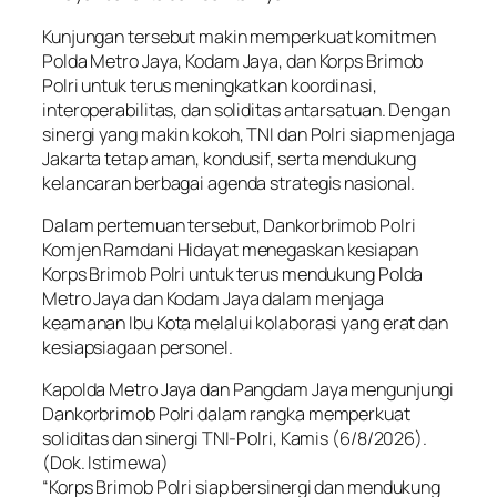
Kunjungan tersebut makin memperkuat komitmen
Polda Metro Jaya, Kodam Jaya, dan Korps Brimob
Polri untuk terus meningkatkan koordinasi,
interoperabilitas, dan soliditas antarsatuan. Dengan
sinergi yang makin kokoh, TNI dan Polri siap menjaga
Jakarta tetap aman, kondusif, serta mendukung
kelancaran berbagai agenda strategis nasional.
Dalam pertemuan tersebut, Dankorbrimob Polri
Komjen Ramdani Hidayat menegaskan kesiapan
Korps Brimob Polri untuk terus mendukung Polda
Metro Jaya dan Kodam Jaya dalam menjaga
keamanan Ibu Kota melalui kolaborasi yang erat dan
kesiapsiagaan personel.
Kapolda Metro Jaya dan Pangdam Jaya mengunjungi
Dankorbrimob Polri dalam rangka memperkuat
soliditas dan sinergi TNI-Polri, Kamis (6/8/2026).
(Dok. Istimewa)
“Korps Brimob Polri siap bersinergi dan mendukung