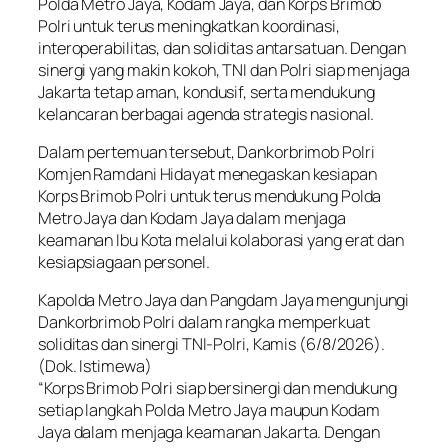
Polda Metro Jaya, Kodam Jaya, dan Korps Brimob
Polri untuk terus meningkatkan koordinasi,
interoperabilitas, dan soliditas antarsatuan. Dengan
sinergi yang makin kokoh, TNI dan Polri siap menjaga
Jakarta tetap aman, kondusif, serta mendukung
kelancaran berbagai agenda strategis nasional.
Dalam pertemuan tersebut, Dankorbrimob Polri
Komjen Ramdani Hidayat menegaskan kesiapan
Korps Brimob Polri untuk terus mendukung Polda
Metro Jaya dan Kodam Jaya dalam menjaga
keamanan Ibu Kota melalui kolaborasi yang erat dan
kesiapsiagaan personel.
Kapolda Metro Jaya dan Pangdam Jaya mengunjungi
Dankorbrimob Polri dalam rangka memperkuat
soliditas dan sinergi TNI-Polri, Kamis (6/8/2026).
(Dok. Istimewa)
“Korps Brimob Polri siap bersinergi dan mendukung
setiap langkah Polda Metro Jaya maupun Kodam
Jaya dalam menjaga keamanan Jakarta. Dengan