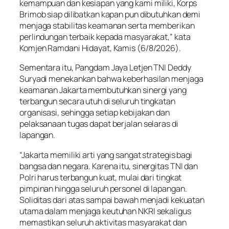
kemampuan dan kesiapan yang kami miliki, Korps
Brimob siap dilibatkan kapan pun dibutuhkan demi
menjaga stabilitas keamanan serta memberikan
perlindungan terbaik kepada masyarakat,” kata
Komjen Ramdani Hidayat, Kamis (6/8/2026).
Sementara itu, Pangdam Jaya Letjen TNI Deddy
Suryadi menekankan bahwa keberhasilan menjaga
keamanan Jakarta membutuhkan sinergi yang
terbangun secara utuh di seluruh tingkatan
organisasi, sehingga setiap kebijakan dan
pelaksanaan tugas dapat berjalan selaras di
lapangan.
“Jakarta memiliki arti yang sangat strategis bagi
bangsa dan negara. Karena itu, sinergitas TNI dan
Polri harus terbangun kuat, mulai dari tingkat
pimpinan hingga seluruh personel di lapangan.
Soliditas dari atas sampai bawah menjadi kekuatan
utama dalam menjaga keutuhan NKRI sekaligus
memastikan seluruh aktivitas masyarakat dan