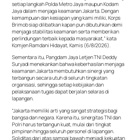
setiap langkah Polda Metro Jaya maupun Kodam
Jaya dalam menjaga keamanan Jakarta. Dengan
kemampuan dan kesiapan yang kami miliki, Korps
Brimob siap dilibatkan kapan pun dibutuhkan demi
menjaga stabilitas keamanan serta memberikan
perlindungan terbaik kepada masyarakat,” kata
Komjen Ramdani Hidayat, Kamis (6/8/2026).
Sementara itu, Pangdam Jaya Letjen TNI Deddy
Suryadi menekankan bahwa keberhasilan menjaga
keamanan Jakarta membutuhkan sinergi yang
terbangun secara utuh di seluruh tingkatan
organisasi, sehingga setiap kebijakan dan
pelaksanaan tugas dapat berjalan selaras di
lapangan.
“Jakarta memiliki arti yang sangat strategis bagi
bangsa dan negara. Karena itu, sinergitas TNI dan
Polri harus terbangun kuat, mulai dari tingkat
pimpinan hingga seluruh personel di lapangan.
Soliditas dari atas sampai bawah menjadi kekuatan