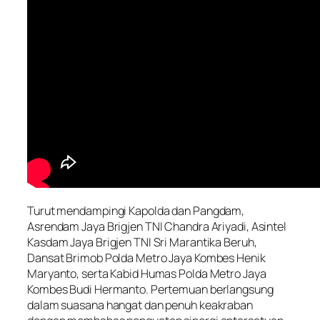
Turut mendampingi Kapolda dan Pangdam,
Asrendam Jaya Brigjen TNI Chandra Ariyadi, Asintel
Kasdam Jaya Brigjen TNI Sri Marantika Beruh,
Dansat Brimob Polda Metro Jaya Kombes Henik
Maryanto, serta Kabid Humas Polda Metro Jaya
Kombes Budi Hermanto. Pertemuan berlangsung
dalam suasana hangat dan penuh keakraban