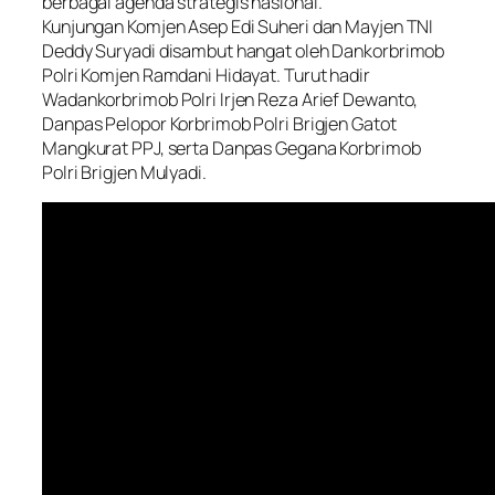
berbagai agenda strategis nasional.
Kunjungan Komjen Asep Edi Suheri dan Mayjen TNI
Deddy Suryadi disambut hangat oleh Dankorbrimob
Polri Komjen Ramdani Hidayat. Turut hadir
Wadankorbrimob Polri Irjen Reza Arief Dewanto,
Danpas Pelopor Korbrimob Polri Brigjen Gatot
Mangkurat PPJ, serta Danpas Gegana Korbrimob
Polri Brigjen Mulyadi.