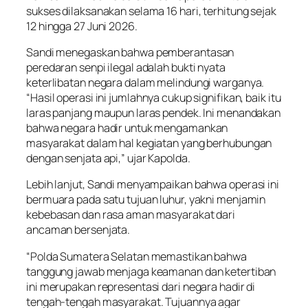
sukses dilaksanakan selama 16 hari, terhitung sejak
12 hingga 27 Juni 2026.
Sandi menegaskan bahwa pemberantasan
peredaran senpi ilegal adalah bukti nyata
keterlibatan negara dalam melindungi warganya.
“Hasil operasi ini jumlahnya cukup signifikan, baik itu
laras panjang maupun laras pendek. Ini menandakan
bahwa negara hadir untuk mengamankan
masyarakat dalam hal kegiatan yang berhubungan
dengan senjata api,” ujar Kapolda.
Lebih lanjut, Sandi menyampaikan bahwa operasi ini
bermuara pada satu tujuan luhur, yakni menjamin
kebebasan dan rasa aman masyarakat dari
ancaman bersenjata.
“Polda Sumatera Selatan memastikan bahwa
tanggung jawab menjaga keamanan dan ketertiban
ini merupakan representasi dari negara hadir di
tengah-tengah masyarakat. Tujuannya agar