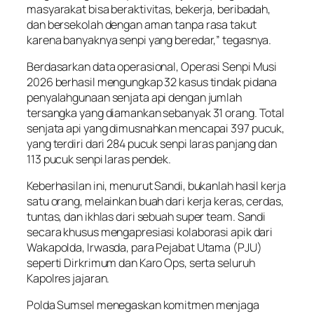
masyarakat bisa beraktivitas, bekerja, beribadah,
dan bersekolah dengan aman tanpa rasa takut
karena banyaknya senpi yang beredar,” tegasnya.
Berdasarkan data operasional, Operasi Senpi Musi
2026 berhasil mengungkap 32 kasus tindak pidana
penyalahgunaan senjata api dengan jumlah
tersangka yang diamankan sebanyak 31 orang. Total
senjata api yang dimusnahkan mencapai 397 pucuk,
yang terdiri dari 284 pucuk senpi laras panjang dan
113 pucuk senpi laras pendek.
Keberhasilan ini, menurut Sandi, bukanlah hasil kerja
satu orang, melainkan buah dari kerja keras, cerdas,
tuntas, dan ikhlas dari sebuah super team. Sandi
secara khusus mengapresiasi kolaborasi apik dari
Wakapolda, Irwasda, para Pejabat Utama (PJU)
seperti Dirkrimum dan Karo Ops, serta seluruh
Kapolres jajaran.
Polda Sumsel menegaskan komitmen menjaga