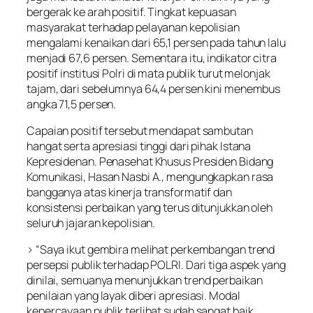
bergerak ke arah positif. Tingkat kepuasan
masyarakat terhadap pelayanan kepolisian
mengalami kenaikan dari 65,1 persen pada tahun lalu
menjadi 67,6 persen. Sementara itu, indikator citra
positif institusi Polri di mata publik turut melonjak
tajam, dari sebelumnya 64,4 persen kini menembus
angka 71,5 persen.
Capaian positif tersebut mendapat sambutan
hangat serta apresiasi tinggi dari pihak Istana
Kepresidenan. Penasehat Khusus Presiden Bidang
Komunikasi, Hasan Nasbi A., mengungkapkan rasa
bangganya atas kinerja transformatif dan
konsistensi perbaikan yang terus ditunjukkan oleh
seluruh jajaran kepolisian.
> “Saya ikut gembira melihat perkembangan trend
persepsi publik terhadap POLRI. Dari tiga aspek yang
dinilai, semuanya menunjukkan trend perbaikan
penilaian yang layak diberi apresiasi. Modal
kepercayaan publik terlihat sudah sangat baik.