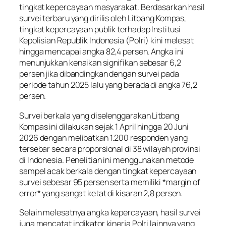
tingkat kepercayaan masyarakat. Berdasarkan hasil
survei terbaru yang dirilis oleh Litbang Kompas,
tingkat kepercayaan publik terhadap Institusi
Kepolisian Republik Indonesia (Polri) kini melesat
hingga mencapai angka 82,4 persen. Angka ini
menunjukkan kenaikan signifikan sebesar 6,2
persen jika dibandingkan dengan survei pada
periode tahun 2025 lalu yang berada di angka 76,2
persen.
Survei berkala yang diselenggarakan Litbang
Kompas ini dilakukan sejak 1 April hingga 20 Juni
2026 dengan melibatkan 1.200 responden yang
tersebar secara proporsional di 38 wilayah provinsi
di Indonesia. Penelitian ini menggunakan metode
sampel acak berkala dengan tingkat kepercayaan
survei sebesar 95 persen serta memiliki *margin of
error* yang sangat ketat di kisaran 2,8 persen.
Selain melesatnya angka kepercayaan, hasil survei
juga mencatat indikator kinerja Polri lainnya yang