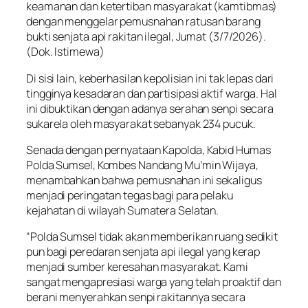
keamanan dan ketertiban masyarakat (kamtibmas)
dengan menggelar pemusnahan ratusan barang
bukti senjata api rakitan ilegal, Jumat (3/7/2026).
(Dok. Istimewa)
Di sisi lain, keberhasilan kepolisian ini tak lepas dari
tingginya kesadaran dan partisipasi aktif warga. Hal
ini dibuktikan dengan adanya serahan senpi secara
sukarela oleh masyarakat sebanyak 234 pucuk.
Senada dengan pernyataan Kapolda, Kabid Humas
Polda Sumsel, Kombes Nandang Mu’min Wijaya,
menambahkan bahwa pemusnahan ini sekaligus
menjadi peringatan tegas bagi para pelaku
kejahatan di wilayah Sumatera Selatan.
“Polda Sumsel tidak akan memberikan ruang sedikit
pun bagi peredaran senjata api ilegal yang kerap
menjadi sumber keresahan masyarakat. Kami
sangat mengapresiasi warga yang telah proaktif dan
berani menyerahkan senpi rakitannya secara