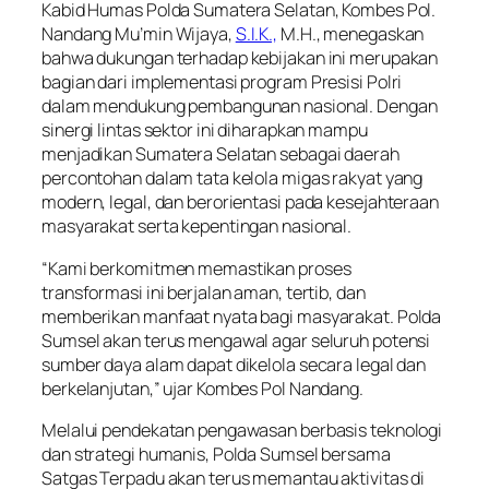
Kabid Humas Polda Sumatera Selatan, Kombes Pol.
Nandang Mu’min Wijaya,
S.I.K.,
M.H., menegaskan
bahwa dukungan terhadap kebijakan ini merupakan
bagian dari implementasi program Presisi Polri
dalam mendukung pembangunan nasional. Dengan
sinergi lintas sektor ini diharapkan mampu
menjadikan Sumatera Selatan sebagai daerah
percontohan dalam tata kelola migas rakyat yang
modern, legal, dan berorientasi pada kesejahteraan
masyarakat serta kepentingan nasional.
“Kami berkomitmen memastikan proses
transformasi ini berjalan aman, tertib, dan
memberikan manfaat nyata bagi masyarakat. Polda
Sumsel akan terus mengawal agar seluruh potensi
sumber daya alam dapat dikelola secara legal dan
berkelanjutan,” ujar Kombes Pol Nandang.
Melalui pendekatan pengawasan berbasis teknologi
dan strategi humanis, Polda Sumsel bersama
Satgas Terpadu akan terus memantau aktivitas di