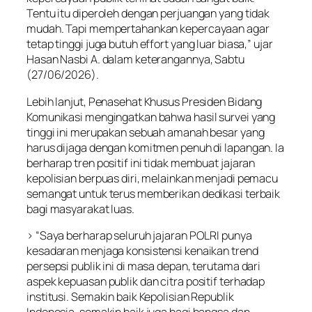
Tentu itu diperoleh dengan perjuangan yang tidak
mudah. Tapi mempertahankan kepercayaan agar
tetap tinggi juga butuh effort yang luar biasa,” ujar
Hasan Nasbi A. dalam keterangannya, Sabtu
(27/06/2026).
Lebih lanjut, Penasehat Khusus Presiden Bidang
Komunikasi mengingatkan bahwa hasil survei yang
tinggi ini merupakan sebuah amanah besar yang
harus dijaga dengan komitmen penuh di lapangan. Ia
berharap tren positif ini tidak membuat jajaran
kepolisian berpuas diri, melainkan menjadi pemacu
semangat untuk terus memberikan dedikasi terbaik
bagi masyarakat luas.
> “Saya berharap seluruh jajaran POLRI punya
kesadaran menjaga konsistensi kenaikan trend
persepsi publik ini di masa depan, terutama dari
aspek kepuasan publik dan citra positif terhadap
institusi. Semakin baik Kepolisian Republik
Indonesia, semakin baik juga bagi bangsa dan