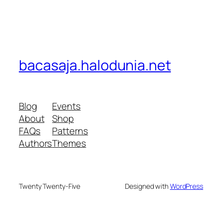
bacasaja.halodunia.net
Blog
Events
About
Shop
FAQs
Patterns
Authors
Themes
Twenty Twenty-Five
Designed with
WordPress