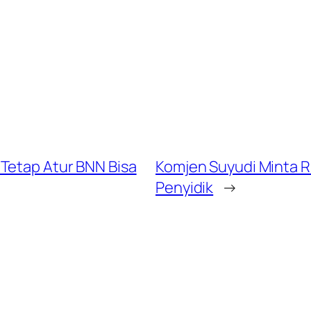
Tetap Atur BNN Bisa
Komjen Suyudi Minta R
Penyidik
→