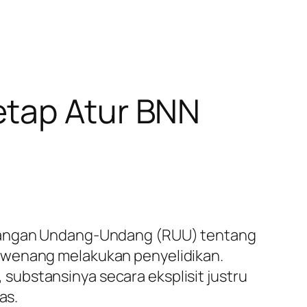
etap Atur BNN
ancangan Undang-Undang (RUU) tentang
erwenang melakukan penyelidikan.
ubstansinya secara eksplisit justru
as.