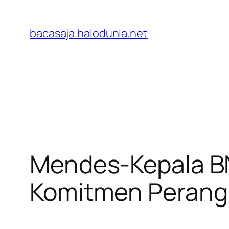
Lewati
ke
bacasaja.halodunia.net
konten
Mendes-Kepala BN
Komitmen Perang