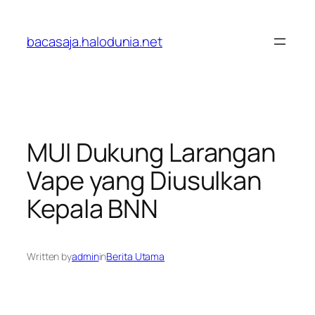
Lewati
ke
bacasaja.halodunia.net
konten
MUI Dukung Larangan
Vape yang Diusulkan
Kepala BNN
Written by
admin
in
Berita Utama