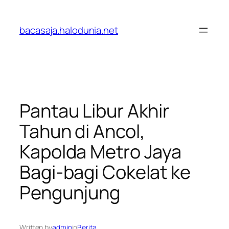
Lewati
ke
bacasaja.halodunia.net
konten
Pantau Libur Akhir
Tahun di Ancol,
Kapolda Metro Jaya
Bagi-bagi Cokelat ke
Pengunjung
Written by
admin
in
Berita