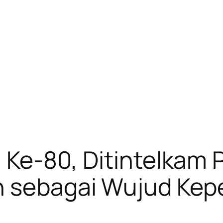
i Ke-80, Ditintelkam
h sebagai Wujud Kep