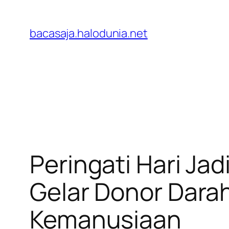
Lewati
ke
bacasaja.halodunia.net
konten
Peringati Hari Jad
Gelar Donor Dara
Kemanusiaan