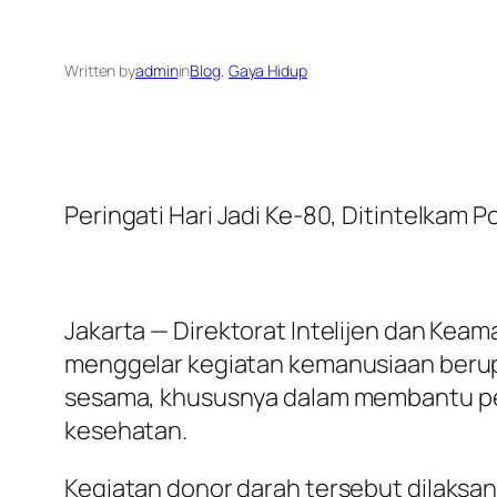
Written by
admin
in
Blog
, 
Gaya Hidup
Peringati Hari Jadi Ke-80, Ditintelkam
Jakarta — Direktorat Intelijen dan Kea
menggelar kegiatan kemanusiaan berupa 
sesama, khususnya dalam membantu p
kesehatan.
Kegiatan donor darah tersebut dilaksan