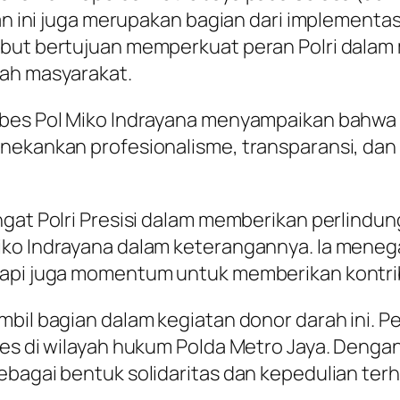
tan ini juga merupakan bagian dari implementas
ebut bertujuan memperkuat peran Polri dala
gah masyarakat.
mbes Pol Miko Indrayana menyampaikan bahwa k
enekankan profesionalisme, transparansi, da
angat Polri Presisi dalam memberikan perlind
ko Indrayana dalam keterangannya. Ia menega
tapi juga momentum untuk memberikan kontrib
bil bagian dalam kegiatan donor darah ini. Pes
res di wilayah hukum Polda Metro Jaya. Denga
ebagai bentuk solidaritas dan kepedulian te